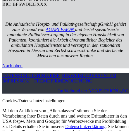
BIC: BFSWDE33XXX
Die Anhaltische Hospiz- und Palliativgesellschaft gGmbH gehört
zum Verbund von
AGAPLESION
und leistet spezialisierte
ambulante Palliativversorgung in der eigenen Häuslichkeit von
Patienten, koordiniert die Arbeit ehrenamtlicher Begleiter des
ambulanten Hospizdienstes und versorgt in den stationären
Hospizen in Dessau und Zerbst schwerstkranke und sterbende
Menschen aus unserer Region.
Nach oben
DATENSCHUTZHINWEISE
HINWEISGEBERSYSTEM
IMPRESSUM
FREMDFIRMENORDNUNG
Im Verbund der AGAPLESION gAG
Cookie-/Datenschutzeinstellungen
Mit dem Anklicken von „Alle zulassen“ stimmen Sie der
Verarbeitung ihrer Daten durch uns und weitere Drittanbieter in den
USA (bspw. Meta und Google) für Werbezwecke mit Profilbildung
zu. Details erhalten Sie in unserer
Datenschutzerklärung
. Sie können