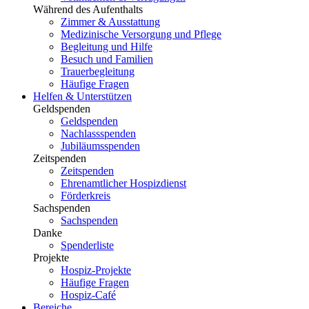
Während des Aufenthalts
Zimmer & Ausstattung
Medizinische Versorgung und Pflege
Begleitung und Hilfe
Besuch und Familien
Trauerbegleitung
Häufige Fragen
Helfen & Unterstützen
Geldspenden
Geldspenden
Nachlassspenden
Jubiläumsspenden
Zeitspenden
Zeitspenden
Ehrenamtlicher Hospizdienst
Förderkreis
Sachspenden
Sachspenden
Danke
Spenderliste
Projekte
Hospiz-Projekte
Häufige Fragen
Hospiz-Café
Bereiche