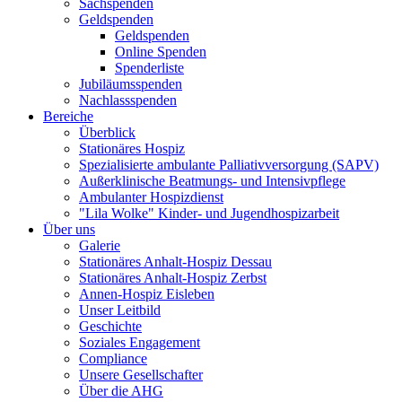
Sachspenden
Geldspenden
Geldspenden
Online Spenden
Spenderliste
Jubiläumsspenden
Nachlassspenden
Bereiche
Überblick
Stationäres Hospiz
Spezialisierte ambulante Palliativversorgung (SAPV)
Außerklinische Beatmungs- und Intensivpflege
Ambulanter Hospizdienst
"Lila Wolke" Kinder- und Jugendhospizarbeit
Über uns
Galerie
Stationäres Anhalt-Hospiz Dessau
Stationäres Anhalt-Hospiz Zerbst
Annen-Hospiz Eisleben
Unser Leitbild
Geschichte
Soziales Engagement
Compliance
Unsere Gesellschafter
Über die AHG