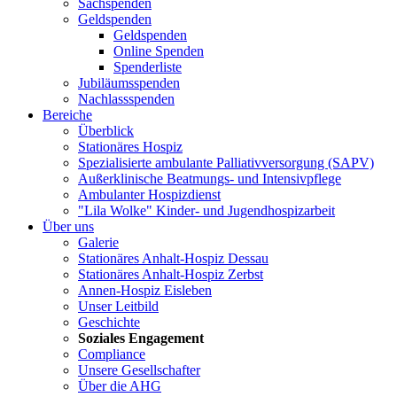
Sachspenden
Geldspenden
Geldspenden
Online Spenden
Spenderliste
Jubiläumsspenden
Nachlassspenden
Bereiche
Überblick
Stationäres Hospiz
Spezialisierte ambulante Palliativversorgung (SAPV)
Außerklinische Beatmungs- und Intensivpflege
Ambulanter Hospizdienst
"Lila Wolke" Kinder- und Jugendhospizarbeit
Über uns
Galerie
Stationäres Anhalt-Hospiz Dessau
Stationäres Anhalt-Hospiz Zerbst
Annen-Hospiz Eisleben
Unser Leitbild
Geschichte
Soziales Engagement
Compliance
Unsere Gesellschafter
Über die AHG