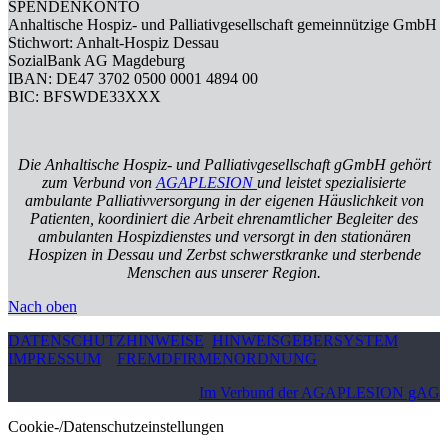
SPENDENKONTO
Anhaltische Hospiz- und Palliativgesellschaft gemeinnützige GmbH
Stichwort: Anhalt-Hospiz Dessau
SozialBank AG Magdeburg
IBAN: DE47 3702 0500 0001 4894 00
BIC: BFSWDE33XXX
Die Anhaltische Hospiz- und Palliativgesellschaft gGmbH gehört
zum Verbund von
AGAPLESION
und leistet spezialisierte
ambulante Palliativversorgung in der eigenen Häuslichkeit von
Patienten, koordiniert die Arbeit ehrenamtlicher Begleiter des
ambulanten Hospizdienstes und versorgt in den stationären
Hospizen in Dessau und Zerbst schwerstkranke und sterbende
Menschen aus unserer Region.
Nach oben
DATENSCHUTZHINWEISE
HINWEISGEBERSYSTEM
IMPRESSUM
FREMDFIRMENORDNUNG
Im Verbund der AGAPLESION gAG
Cookie-/Datenschutzeinstellungen