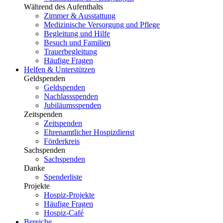
Während des Aufenthalts
Zimmer & Ausstattung
Medizinische Versorgung und Pflege
Begleitung und Hilfe
Besuch und Familien
Trauerbegleitung
Häufige Fragen
Helfen & Unterstützen
Geldspenden
Geldspenden
Nachlassspenden
Jubiläumsspenden
Zeitspenden
Zeitspenden
Ehrenamtlicher Hospizdienst
Förderkreis
Sachspenden
Sachspenden
Danke
Spenderliste
Projekte
Hospiz-Projekte
Häufige Fragen
Hospiz-Café
Bereiche