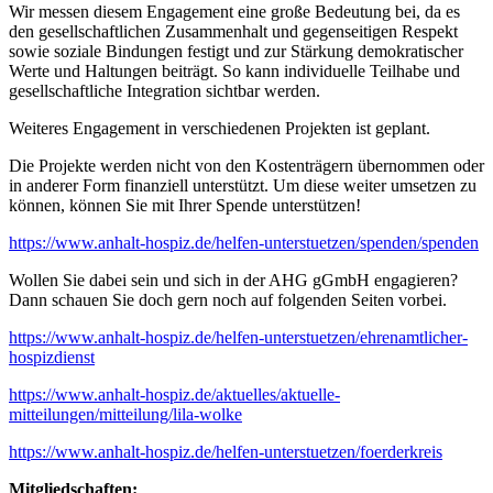
Wir messen diesem Engagement eine große Bedeutung bei, da es
den gesellschaftlichen Zusammenhalt und gegenseitigen Respekt
sowie soziale Bindungen festigt und zur Stärkung demokratischer
Werte und Haltungen beiträgt. So kann individuelle Teilhabe und
gesellschaftliche Integration sichtbar werden.
Weiteres Engagement in verschiedenen Projekten ist geplant.
Die Projekte werden nicht von den Kostenträgern übernommen oder
in anderer Form finanziell unterstützt. Um diese weiter umsetzen zu
können, können Sie mit Ihrer Spende unterstützen!
https://www.anhalt-hospiz.de/helfen-unterstuetzen/spenden/spenden
Wollen Sie dabei sein und sich in der AHG gGmbH engagieren?
Dann schauen Sie doch gern noch auf folgenden Seiten vorbei.
https://www.anhalt-hospiz.de/helfen-unterstuetzen/ehrenamtlicher-
hospizdienst
https://www.anhalt-hospiz.de/aktuelles/aktuelle-
mitteilungen/mitteilung/lila-wolke
https://www.anhalt-hospiz.de/helfen-unterstuetzen/foerderkreis
Mitgliedschaften: